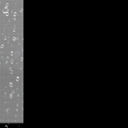
ENABLING ADVERTISING 
EMS
INNOVATIVE SECURITY C
Empower SafeHUB Systems' s
transformative LED screen. Re
our solution enhances functio
advertising capabilities. Thi
security but also maximizes b
engaging visitors and reinfor
(WO series)