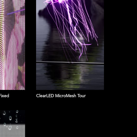
Fixed
ClearLED MicroMesh Tour