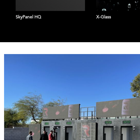
Brightness:
7,000nit
SkyPanel HQ
X-Glass