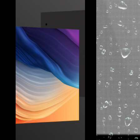
SAFEHUB SYST
Client:
SafeHUB Systems
Location:
Los Angeles, CA, USA
Pixel Pitch:
4.8mm (SkyPanel Outdoor); 3.9x7.8mm 