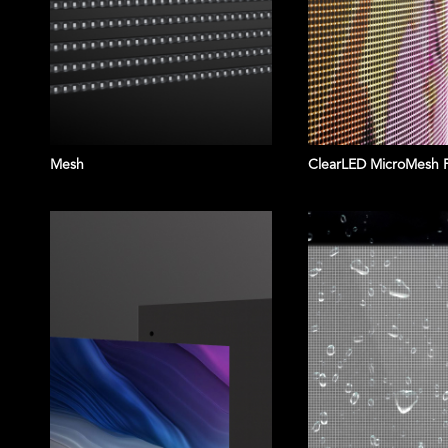
Mesh
ClearLED MicroMesh 
SINGAPORE YA