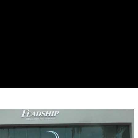
Dutch Shipyards' brand, Feadship, our
 transformed their showroom at the
namic digital LED video wall
y and sophistication, becoming a
tors worldwide. Transparent elegance
se of Feadship's maritime masterpieces
and industry leaders. Explore how our
mmersive experience, redefining the art
n the global stage.