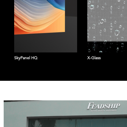
Client:
Location:
Singapore
Pixel Pitch:
10mm
Brightness:
6000nit
SkyPanel HQ
X-Glass