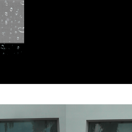
Elevating the allure of Royal 
ClearLED transparent display
Singapore Yacht Show. This dy
seamlessly blended technolog
magnetic focal point for visi
allowed a captivating showca
while drawing in enthusiasts 
ClearLED display created an i
of showcasing luxury yachts o